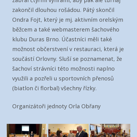
zabral čtyřmi výhrami, aby pak ale turnaj
zakončil dlouhou rošádou. Pátý skončil
Ondra Fojt, který je mj. aktivním orelským
běžcem a také webmasterem šachového
klubu Duras Brno. Účastníci měli také
možnost občerstvení v restauraci, která je
součástí Orlovny. Sluší se poznamenat, že
šachoví strávníci této možnosti naplno
využili a pozřeli u sportovních přenosů
(biatlon či florbal) všechny řízky.
Organizátoři jednoty Orla Obřany