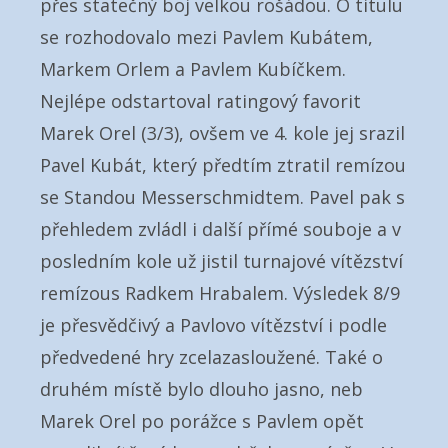
přes statečný boj velkou rošádou. O titulu
se rozhodovalo mezi Pavlem Kubátem,
Markem Orlem a Pavlem Kubíčkem.
Nejlépe odstartoval ratingový favorit
Marek Orel (3/3), ovšem ve 4. kole jej srazil
Pavel Kubát, který předtím ztratil remízou
se Standou Messerschmidtem. Pavel pak s
přehledem zvládl i další přímé souboje a v
posledním kole už jistil turnajové vítězství
remízous Radkem Hrabalem. Výsledek 8/9
je přesvědčivý a Pavlovo vítězství i podle
předvedené hry zcelazasloužené. Také o
druhém místě bylo dlouho jasno, neb
Marek Orel po porážce s Pavlem opět