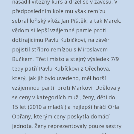
nasadil vítězný kurs a držel se v závěsu. V
předposledním kole mu však remízu
sebral loňský vítěz Jan Píštěk, a tak Marek,
vědom si lepší vzájemné partie proti
dotírajícímu Pavlu Kubíčkovi, na závěr
pojistil stříbro remízou s Miroslavem
Bučkem. Třetí místo a stejný výsledek 7/9
tedy patří Pavlu Kubíčkovi z Ořechova,
který, jak již bylo uvedeno, měl horší
vzájemnou partii proti Markovi. Udělovaly
se ceny v kategoriích muži, ženy, děti do
15 let (2010 a mladší) a nejlepší hráči Orla
Obřany, kterým ceny poskytla domácí
jednota. Ženy reprezentovaly pouze sestry