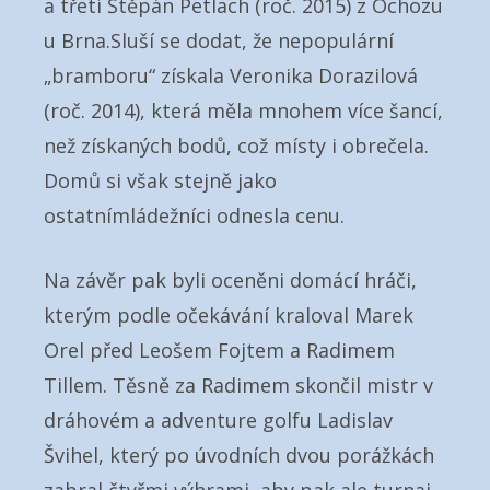
a třetí Štěpán Petlach (roč. 2015) z Ochozu
u Brna.Sluší se dodat, že nepopulární
„bramboru“ získala Veronika Dorazilová
(roč. 2014), která měla mnohem více šancí,
než získaných bodů, což místy i obrečela.
Domů si však stejně jako
ostatnímládežníci odnesla cenu.
Na závěr pak byli oceněni domácí hráči,
kterým podle očekávání kraloval Marek
Orel před Leošem Fojtem a Radimem
Tillem. Těsně za Radimem skončil mistr v
dráhovém a adventure golfu Ladislav
Švihel, který po úvodních dvou porážkách