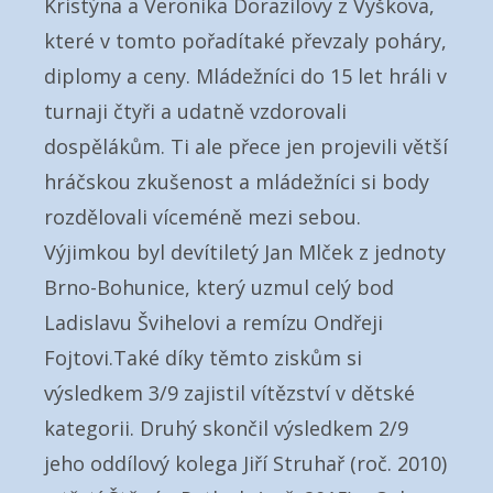
Kristýna a Veronika Dorazilovy z Vyškova,
které v tomto pořadítaké převzaly poháry,
diplomy a ceny. Mládežníci do 15 let hráli v
turnaji čtyři a udatně vzdorovali
dospělákům. Ti ale přece jen projevili větší
hráčskou zkušenost a mládežníci si body
rozdělovali víceméně mezi sebou.
Výjimkou byl devítiletý Jan Mlček z jednoty
Brno-Bohunice, který uzmul celý bod
Ladislavu Švihelovi a remízu Ondřeji
Fojtovi.Také díky těmto ziskům si
výsledkem 3/9 zajistil vítězství v dětské
kategorii. Druhý skončil výsledkem 2/9
jeho oddílový kolega Jiří Struhař (roč. 2010)